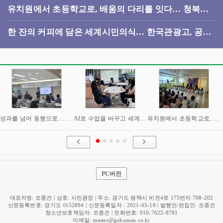
유치원에서 초등학교로, 배움의 다리를 잇다… 청북유
치원·청아초 이음교육
한 잔의 커피에 담은 세계시민의식… 한국관광고, 공정
카페 ‘the 잇다’ 운영
성과를 넘어 동행으로… 평택교육지원청, 상반기 교육성과 공유하며 하반기 도약 다짐
AI로 수업을 바꾸고 세계와 연결하다… 평택교육지원청, 주한미국대사관과 교원 워크숍
유치원에서 초등학교로, 배움의 다리를 잇다… 청북유치원·청아초 이음교육
PC버전
대표자명: 조종건 | 상호: 시민광장 | 주소: 경기도 평택시 비전4로 175번지 708-202
신문등록번호: 경기도 아52894 | 신문등록일자 : 2021-05-18 | 발행인/편집인: 조종건
청소년보호책임자: 조종건 | 전화번호: 010-7622-8781
이메일:
master@gohuman.co.kr