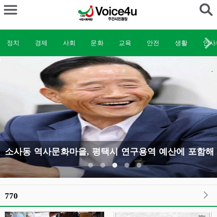
정치
경제
사회
문화
교육
안전
생활
인사
소사동 역사문화마을, 평
770