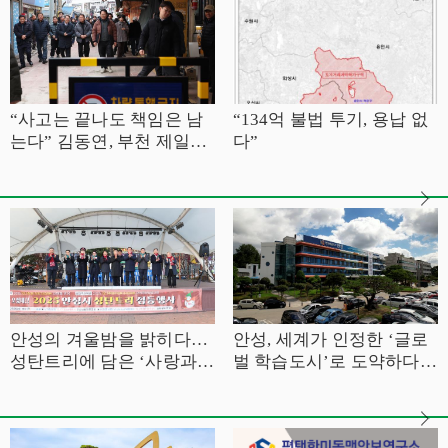
“사고는 끝나도 책임은 남
“134억 불법 투기, 용납 없
는다” 김동연, 부천 제일시
다”
장 찾아 상인 곁으로
안성의 겨울밤을 밝히다…
안성, 세계가 인정한 ‘글로
성탄트리에 담은 ‘사랑과
벌 학습도시’로 도약하다 –
연대’
유네스코 GNLC 최종 선
정… 대한민국 대표 학습도
시로 공식 등극 –