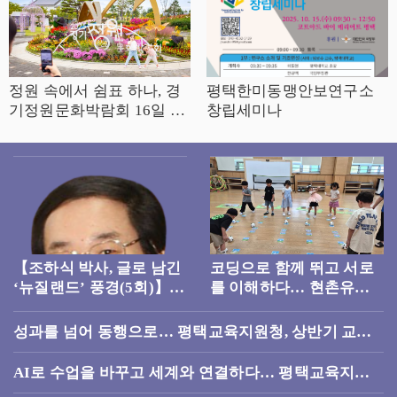
정원 속에서 쉼표 하나, 경
평택한미동맹안보연구소
기정원문화박람회 16일 개
창립세미나
막
【조하식 박사, 글로 남긴
코딩으로 함께 뛰고 서로
‘뉴질랜드’ 풍경(5회)】
를 이해하다… 현촌유치
돌산을 품은 초목지
원, 장애공감 AI 체험교실
운영
성과를 넘어 동행으로… 평택교육지원청, 상반기 교육
성과 공유하며 하반기 도약 다짐
AI로 수업을 바꾸고 세계와 연결하다… 평택교육지원
청, 주한미국대사관과 교원 워크숍