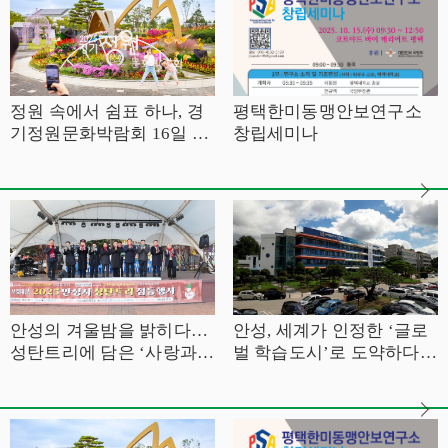
정원 속에서 쉼표 하나, 경
평택한미동맹안보연구소
기정원문화박람회 16일 개
창립세미나
막
안성의 겨울밤을 밝히다…
안성, 세계가 인정한 ‘글로
성탄트리에 담은 ‘사랑과
벌 학습도시’로 도약하다 –
연대’
유네스코 GNLC 최종 선
정… 대한민국 대표 학습도
시로 공식 등극 –