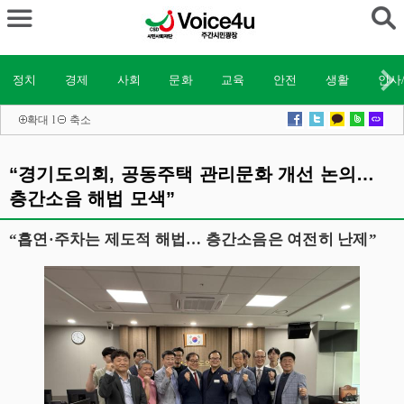
정치
경제
사회
문화
교육
안전
생활
인사
확대
l
축소
“경기도의회, 공동주택 관리문화 개선 논의…
층간소음 해법 모색”
“흡연·주차는 제도적 해법… 층간소음은 여전히 난제”