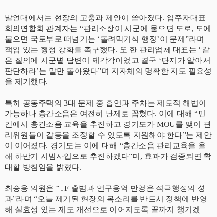
발언대에서는 현장의 고충과 제안이 쏟아졌다. 입주자대표
회의연합회 관계자는 “관리소장이 시군에 물으면 도로, 도에
물으면 국토부로 떠넘기는 ‘돌려막기식 행정’이 문제”라며
책임 있는 행정 강화를 촉구했다. 또 한 관리업체 대표는 “같
은 질의에 시군별 답변이 제각각이었고 결국 ‘단지가 알아서
판단하라’는 말만 돌아왔다”며 지자체의 명확한 지도 필요성
을 제기했다.
특히 공동주택의 3대 문제 중 흡연과 주차는 제도적 해법이
가능하나 층간소음은 여전히 난제로 꼽혔다. 이에 대해 “민
간에서 층간소음 교육을 추진하고 경기도가 MOU를 맺어 관
리위원들이 갈등을 조정할 수 있도록 지원해야 한다”는 제안
이 이어졌다. 경기도는 이에 대해 “층간소음 관리교육을 올
해 하반기 시범사업으로 추진하겠다”며, 효과가 검증되면 확
대할 방침임을 밝혔다.
최승용 의원은 “TF 출범과 연구용역 반영은 적극행정의 성
과”라며 “오늘 제기된 현장의 목소리를 반드시 정책에 반영
해 실효성 있는 제도 개선으로 이어지도록 끝까지 챙기겠