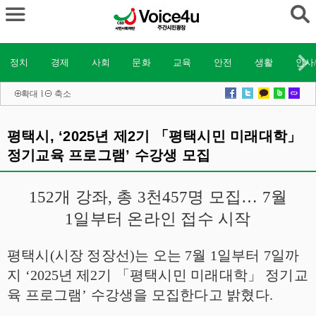
정치
경제
사회
문화
교육
안전
생활
인사
확대
l
축소
평택시, ‘2025년 제2기 「평택시민 미래대학」
정기교육 프로그램’ 수강생 모집
152
개 강좌
,
총
3
천
457
명 모집
…
7
월
1
일부터 온라인 접수 시작
평택시
(
시장 정장선
)
는 오는
7
월
1
일부터
7
일까
지
‘2025
년 제
2
기
「
평택시민 미래대학
」
정기교
육 프로그램
’
수강생을 모집한다고 밝혔다
.