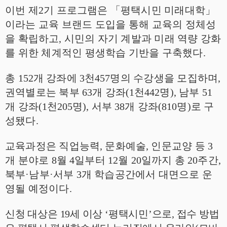
이번 제
2
기 프로그램은
「
평택시민 미래대학
」
이라는 교육 브랜드 도입을 통해 교육의 정체성
을 확립하고
,
시민의 자기 계발과 미래 역량 강화
를 위한 체계적인 평생학습 기반을 구축했다
.
총
152
개 강좌에
3
천
457
명의 수강생을 모집하며
,
권역별로는 북부
63
개 강좌
(1
천
442
명
),
남부
51
개 강좌
(1
천
205
명
),
서부
38
개 강좌
(810
명
)
로 구
성됐다
.
교육과정은 직업능력
,
문화예술
,
인문교양 등
3
개 분야로
8
월
4
일부터
12
월
20
일까지 총
20
주간
,
북부
·
남부
·
서부
3
개 학습공간에서 대면으로 운
영될 예정이다
.
신청 대상은
19
세 이상
‘
평택시민
’
으로
,
접수 방법