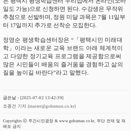
은 평택시 평생학습센터 누리집에서 온라인
(
모바
일도 가능
)
으로 신청하면 된다
.
수강생은 무작위
추첨으로 선발하며
,
정원 미달 과목은
7
월
11
일부
터
17
일까지 추가로 선착순 모집한다
.
정영순 평생학습센터장은
“
「
평택시민 미래대
학
」
이라는 새로운 교육 브랜드 아래 체계적이
고 다양한 정기교육 프로그램을 제공함으로써
많은 시민들이 배움의 즐거움을 경험하고 삶의
질을 높이길 바란다
”
라고 말했다
.
글쓴날 : [2025-07-02 13:42:39]
조종건 기자 [master@gohuman.co.kr]
Copyrights ⓒ 주간시민광장 & www.gohuman.co.kr, 무단 전재 및 재
배포 금지