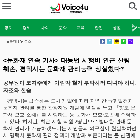
정치
경제
사회
문화
교육
안전
생활
인사
확대
l
축소
<문화재 연속 기사> 대동법 시행비 인근 산림
훼손, 평택시는 문화재 관리능력 상실했다?
공무원이 토지주에게 가림막 철거 부탁하러 다녀야 하나,
자조와 한숨
평택시는 급증하는 도시 개발에 따라 지역 간 균형발전과
문화재 관리를 통한 관광자원 개발에 역점을 두고 『향토 문
화재 보호 조례』를 시행하는 등 문화재 보호·보존에 주력하
고 있다. 하지만, 최근 시청 직원 2명만으로 방대한 관내 문
화재 관리가 가능하겠느냐는 시민들의 의구심이 현실화하면
서 평택시 문화재 관리 정책이 개발과 보존이라는 큰 난관에