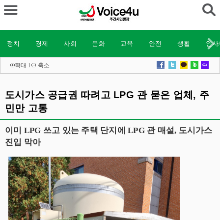
정치
경제
사회
문화
교육
안전
생활
인사
확대
l
축소
도시가스 공급권 따려고 LPG 관 묻은 업체, 주
민만 고통
이미 LPG 쓰고 있는 주택 단지에 LPG 관 매설, 도시가스
진입 막아