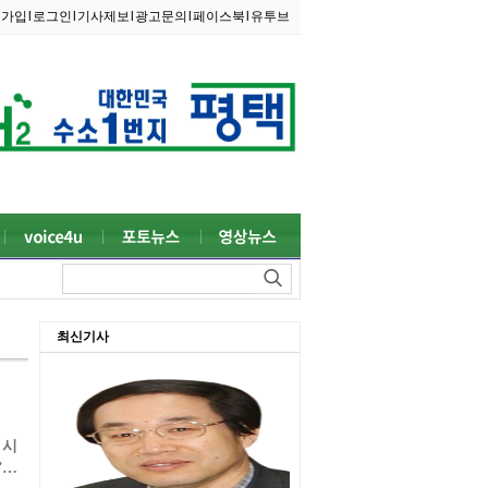
원가입
l
로그인
l
기사제보
l
광고문의
l
페이스북
l
유투브
최신기사
 시
”라