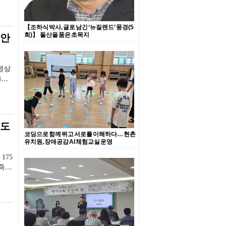
【조하식 박사, 글로 남긴 ‘뉴질랜드’ 풍경(5
회)】 돌산을 품은 초목지
 안
 영상
4로
보도
코딩으로 함께 뛰고 서로를 이해하다… 현촌
유치원, 장애공감 AI 체험교실 운영
175
 즉시