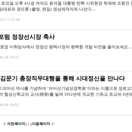
14일 토요일 오후 4시경 여의도 윤석열 대통령 탄핵 시위현장 취재에 조종건
대표와 권도훈 (좔영, 편집) 영상제작자와 나섰다.…
2-17 15:28
포럼 정장선시장 축사
 호장 이취임식에서 정장선 평택시장의 평택항 개발 비전을 들어보세요…
6-18 20:31
김문기 총장직무대행을 통해 시대정신을 만나다
T.피어선 박사를 기념하여 ‘피어선기념성경학원’이라는 이름으로 장로교
 협성신학교의 교사(校舍)를 빌려 1912년에 개교한 기독교 초교파 4년제
박…
6-04 18:02
이전 페이지
다음 페이지
|
1
|