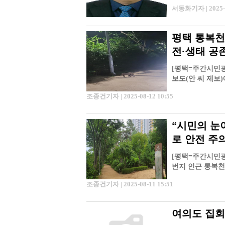
는 이름으로 다
서동화기자 | 2025-0
평택 통복천
전·생태 공
[평택=주간시민광장
보도(안 씨 제보)
175번지 인근 …
조종건기자 | 2025-08-12 10:55
“시민의 눈
로 안전 주
[평택=주간시민광장
번지 인근 통복천
보도했고, 다음…
조종건기자 | 2025-08-11 15:51
여의도 집회