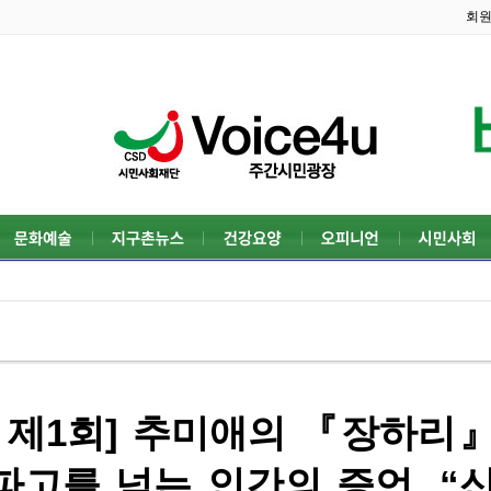
회
 제1회] 추미애의 『장하리
파고를 넘는 인간의 증언, “