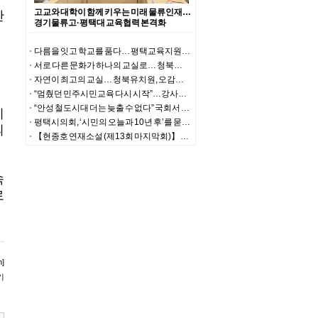
고교와 대학이 함께 키우는 미래 물류인재…
반
경기물류고·평택대 교육협력 본격화
다름을 잇고 학교를 품다… 평택교육지원청, ‘다·이음 교육지원단’ 본격 출범
서로 다른 문화가 하나의 교실로… 청북초, ‘사제동행 다문화 체험의 날’
자연이 최고의 교실… 청북유치원, 오감으로 배우는 생태체험 운영
“멈췄던 민주시민교육 다시 시작”…강사협회 준비위 출범
“안성 철도시대 더는 늦출 수 없다” 국회서 JTX 조기 추진 한목소리
이
평택시의회, ‘시민의 오늘과 10년 후’를 묻다. 불법 폐기물 의혹·국가유공자 예우·반도체 세수 미래기금 제안
의
【현종호 연재소설 (제13회 마지막회)】 노량에 피는 꽃
속
로
m]
기