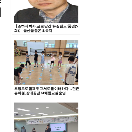
치
【조하식 박사, 글로 남긴 ‘뉴질랜드’ 풍경(5
회)】 돌산을 품은 초목지
코딩으로 함께 뛰고 서로를 이해하다… 현촌
유치원, 장애공감 AI 체험교실 운영