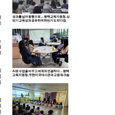
서
성과를 넘어 동행으로… 평택교육지원청, 상
반기 교육성과 공유하며 하반기 도약 다짐
에
는
을
러
의
AI로 수업을 바꾸고 세계와 연결하다… 평택
교육지원청, 주한미국대사관과 교원 워크숍
정
폭
많
려
정