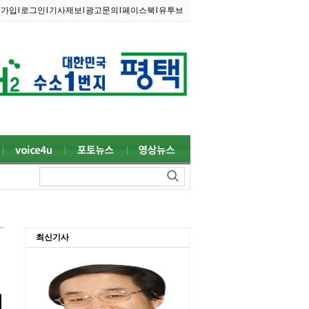
원가입
l
로그인
l
기사제보
l
광고문의
l
페이스북
l
유투브
최신기사
』
신