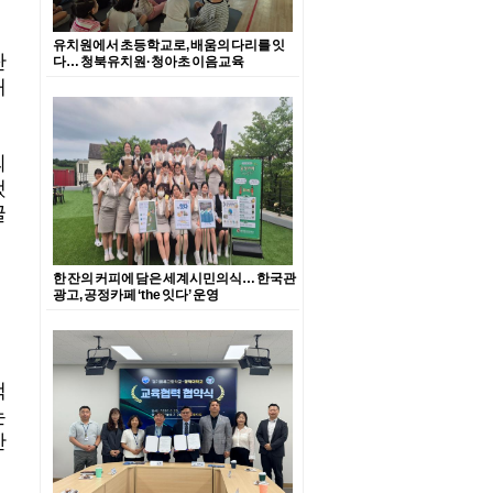
유치원에서 초등학교로, 배움의 다리를 잇
단
다… 청북유치원·청아초 이음교육
래
되
했
굴
한 잔의 커피에 담은 세계시민의식… 한국관
광고, 공정카페 ‘the 잇다’ 운영
맥
는
반