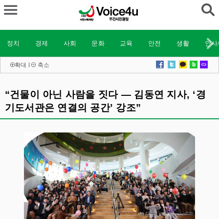
정치
경제
사회
문화
교육
안전
생활
인사
확대
l
축소
“건물이 아닌 사람을 짓다 — 김동연 지사, ‘경
기도서관은 연결의 공간’ 강조”