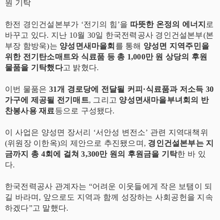
원 기탁
한전 경인건설본부가 ‘전기의 힘’을
따뜻한 온정의 에너지
로
바꾸고 있다. 지난 10월 30일 한국전력공사 경인건설본부(본
부장 함방욱)는
양성면새마을회
를 통해
양성면 지역주민을
위한 전기탄소매트와 식료품 등 총 1,000만 원 상당의 후원
물품을 기탁했다
고 밝혔다.
이번 물품은
31개 경로당에 전달될 커피·식료품과 저소득 30
가구에 제공될 전기매트
, 그리고
양성면새마을부녀회의 반
찬봉사용 재료
등으로 구성됐다.
이 사업은 양성면 장서리 ‘서안성 변전소’ 관련 지역대책위
(위원장 이한옥)의 제안으로 추진됐으며,
경인건설본부는 지
금까지 총 4회에 걸쳐 3,300만 원의 후원금을 기탁
한 바 있
다.
한국전력공사 관계자는 “어려운 이웃들에게 작은 보탬이 되
길 바라며, 앞으로도 지역과 함께 성장하는 사회공헌을 지속
하겠다”고 말했다.