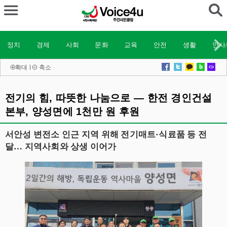
정치
경제
사회
문화
교육
안전
생활
인사
확대
l
축소
전기의 힘, 따뜻한 나눔으로 — 한전 경인건설
본부, 양성면에 1천만 원 후원
서안성 변전소 인근 지역 위해 전기매트·식료품 등 전
달… 지역사회와 상생 이어가