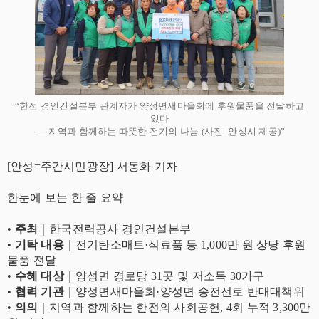
“한전 경인건설본부 관계자가 양성면새마을회에 후원물품을 전달하고
있다
— 지역과 함께하는 따뜻한 전기의 나눔 (사진=안성시 제공)”
[안성=주간시민광장] 서동화 기자
한눈에 보는 한 줄 요약
•
주최
｜한국전력공사 경인건설본부
•
기탁 내용
｜전기탄소매트·식료품 등 1,000만 원 상당 후원
물품 전달
•
수혜 대상
｜양성면 경로당 31곳 및 저소득 30가구
•
협력 기관
｜양성면새마을회·양성면 송전선로 반대대책위
•
의의
｜지역과 함께하는 한전의 사회공헌, 4회 누적 3,300만