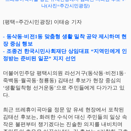
나(사진=주간시민광장)
[평택=주간시민광장] 이태승 기자
- 동삭동·비전1동 맞춤형 생활 밀착 공약 제시하며 현
장 중심 행보
- 조종건 한국시민사회재단 상임대표 “지역민에게 인
정받는 준비된 일꾼” 지지 선언
더불어민주당 평택시의원 라선거구(동삭동·비전1동·
죽백동·월곡동·청룡동) 김태선 후보가 현장 중심의
‘생활밀착형 선거운동’으로 주민들에게 다가가고 있
다.
최근 뜨레휴이곡마을 정문 앞 유세 현장에서 포착된
김태선 후보는, 화려한 수식어 대신 주민들의 일상 속
작은 불편부터 챙기겠다는 진솔한 의지를 내비치며