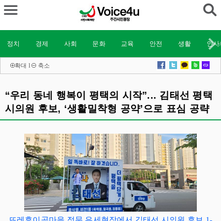
정치
경제
사회
문화
교육
안전
생활
인사
확대
l
축소
“우리 동네 행복이 평택의 시작”... 김태선 평택
시의원 후보, ‘생활밀착형 공약’으로 표심 공략
뜨레휴이곡마을 정문 유세현장에서 김태선 시의원 후보 1-